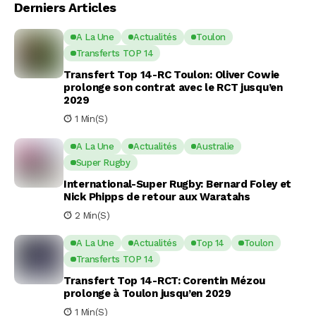
Derniers Articles
A La Une
Actualités
Toulon
Transferts TOP 14
Transfert Top 14-RC Toulon: Oliver Cowie
prolonge son contrat avec le RCT jusqu’en
2029
1 Min(s)
A La Une
Actualités
Australie
Super Rugby
International-Super Rugby: Bernard Foley et
Nick Phipps de retour aux Waratahs
2 Min(s)
A La Une
Actualités
Top 14
Toulon
Transferts TOP 14
Transfert Top 14-RCT: Corentin Mézou
prolonge à Toulon jusqu’en 2029
1 Min(s)