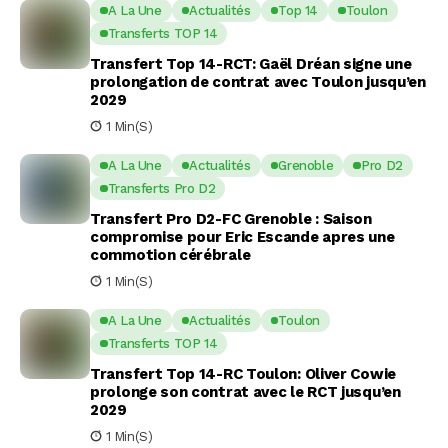
A La Une
Actualités
Top 14
Toulon
Transferts TOP 14
Transfert Top 14-RCT: Gaël Dréan signe une
prolongation de contrat avec Toulon jusqu’en
2029
1 Min(s)
A La Une
Actualités
Grenoble
Pro D2
Transferts Pro D2
Transfert Pro D2-FC Grenoble : Saison
compromise pour Eric Escande apres une
commotion cérébrale
1 Min(s)
A La Une
Actualités
Toulon
Transferts TOP 14
Transfert Top 14-RC Toulon: Oliver Cowie
prolonge son contrat avec le RCT jusqu’en
2029
1 Min(s)