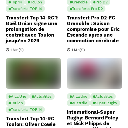
Top 14
Toulon
Grenoble
Pro D2
Transferts TOP 14
Transferts Pro D2
Transfert Top 14-RCT:
Transfert Pro D2-FC
Gaël Dréan signe une
Grenoble : Saison
prolongation de
compromise pour Eric
contrat avec Toulon
Escande apres une
jusqu’en 2029
commotion cérébrale
1 Min(s)
1 Min(s)
A La Une
Actualités
A La Une
Actualités
Toulon
Australie
Super Rugby
Transferts TOP 14
International-Super
Rugby: Bernard Foley
Transfert Top 14-RC
et Nick Phipps de
Toulon: Oliver Cowie