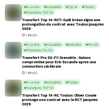
A La Une
Actualités
Top 14
Toulon
Transferts TOP 14
Transfert Top 14-RCT: Gaël Dréan signe une
prolongation de contrat avec Toulon jusqu’en
2029
1 Min(s)
A La Une
Actualités
Grenoble
Pro D2
Transferts Pro D2
Transfert Pro D2-FC Grenoble : Saison
compromise pour Eric Escande apres une
commotion cérébrale
1 Min(s)
A La Une
Actualités
Toulon
Transferts TOP 14
Transfert Top 14-RC Toulon: Oliver Cowie
prolonge son contrat avec le RCT jusqu’en
2029