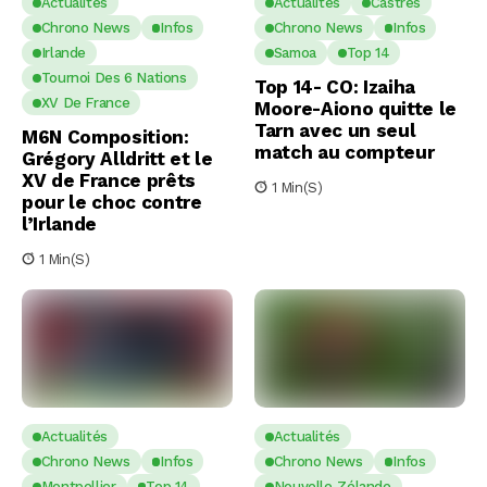
Actualités
Actualités
Castres
Chrono News
Infos
Chrono News
Infos
Irlande
Samoa
Top 14
Tournoi Des 6 Nations
Top 14- CO: Izaiha
XV De France
Moore-Aiono quitte le
Tarn avec un seul
M6N Composition:
match au compteur
Grégory Alldritt et le
XV de France prêts
1 Min(s)
pour le choc contre
l’Irlande
1 Min(s)
Actualités
Actualités
Chrono News
Infos
Chrono News
Infos
Montpellier
Top 14
Nouvelle-Zélande