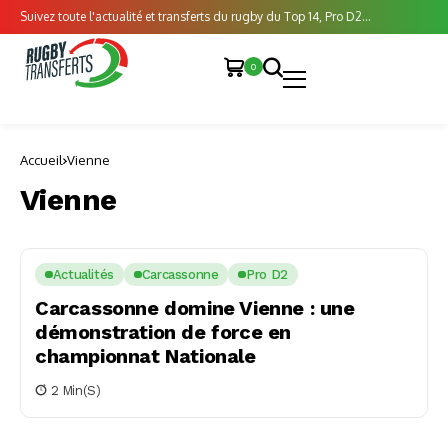
Suivez toute l'actualité et transferts du rugby du Top 14, Pro D2...
0
Accueil
Vienne
Vienne
Actualités
Carcassonne
Pro D2
Carcassonne domine Vienne : une
démonstration de force en
championnat Nationale
2 Min(s)