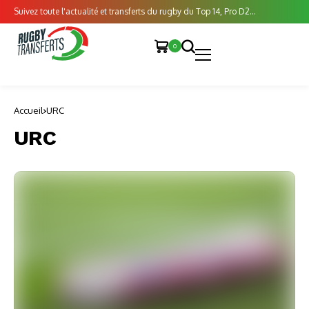
Suivez toute l'actualité et transferts du rugby du Top 14, Pro D2...
0
Accueil
URC
URC