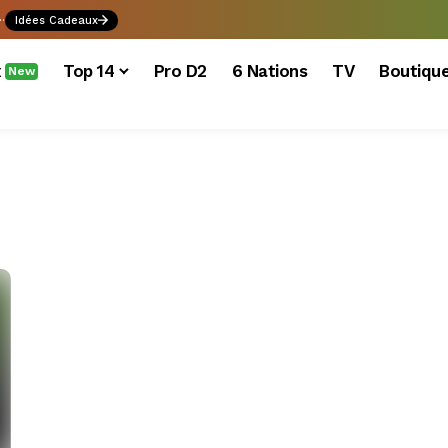
.
Idées Cadeaux
x
Top 14
Pro D2
6 Nations
TV
Boutiqu
New