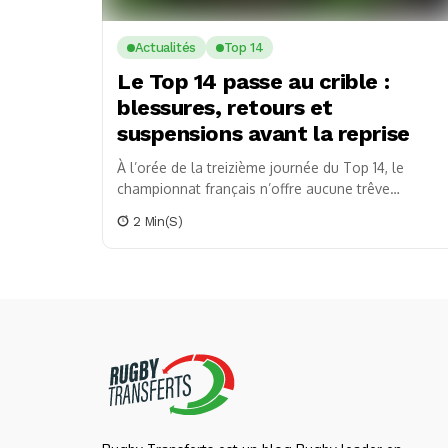
Actualités
Top 14
Le Top 14 passe au crible :
blessures, retours et
suspensions avant la reprise
À l’orée de la treizième journée du Top 14, le
championnat français n’offre aucune trêve
hivernale pour ses gladiateurs du ballon ovale.
2 Min(s)
Des...