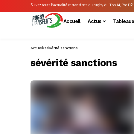
Suivez toute l'actualité et transferts du rugby du Top 14, Pro D2..
Accueil
Actus
Tableau
Accueil
sévérité sanctions
sévérité sanctions