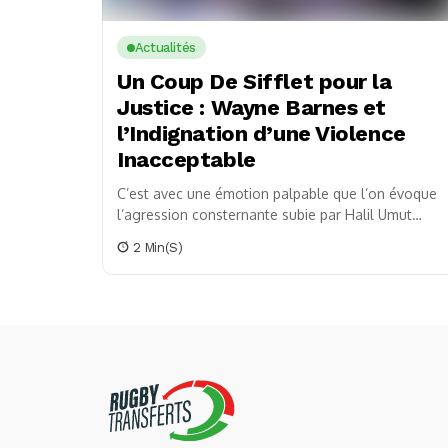
Actualités
Un Coup De Sifflet pour la
Justice : Wayne Barnes et
l’Indignation d’une Violence
Inacceptable
C’est avec une émotion palpable que l’on évoque
l’agression consternante subie par Halil Umut
Meler, cet arbitre de football victime de violences
2 Min(s)
inadmissibles...