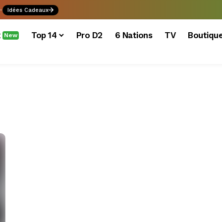
.
Idées Cadeaux
x
Top 14
Pro D2
6 Nations
TV
Boutiqu
New