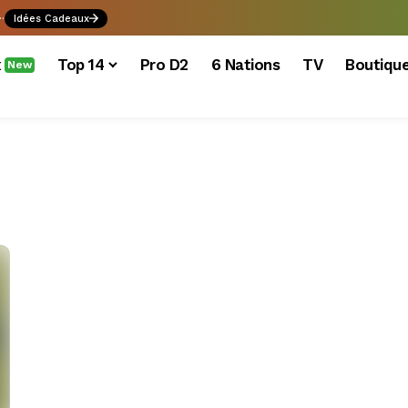
.
Idées Cadeaux
x
Top 14
Pro D2
6 Nations
TV
Boutiqu
New