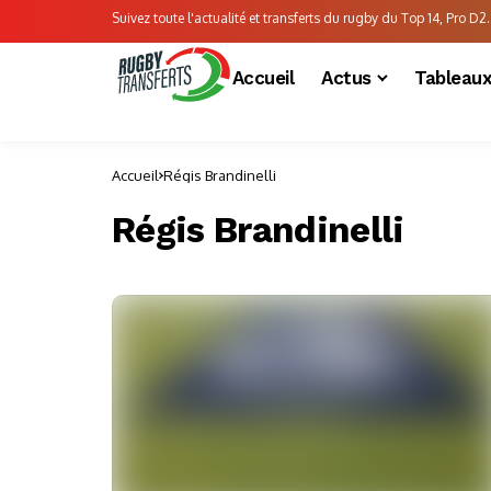
Suivez toute l'actualité et transferts du rugby du Top 14, Pro D2..
Accueil
Actus
Tableau
Accueil
Régis Brandinelli
Régis Brandinelli