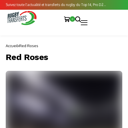
Suivez toute l'actualité et transferts du rugby du Top 14, Pro D2...
0
Accueil
Red Roses
Red Roses