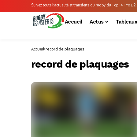
Suivez toute l'actualité et transferts du rugby du Top 14, Pro D2..
Accueil
Actus
Tableau
Accueil
record de plaquages
record de plaquages