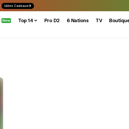
.
Idées Cadeaux
x
Top 14
Pro D2
6 Nations
TV
Boutiqu
New