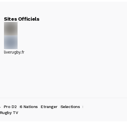
Sites Officiels
liverugby.fr
4
Pro D2
6 Nations
Etranger
Selections
Rugby TV