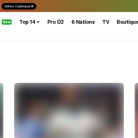
.
Idées Cadeaux
x
Top 14
Pro D2
6 Nations
TV
Boutiqu
New