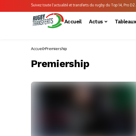
Suivez toute l'actualité et transferts du rugby du Top 14, Pro D2..
Accueil
Actus
Tableau
Accueil
Premiership
Premiership