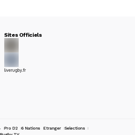
Sites Officiels
liverugby.fr
4
Pro D2
6 Nations
Etranger
Selections
Rugby TV