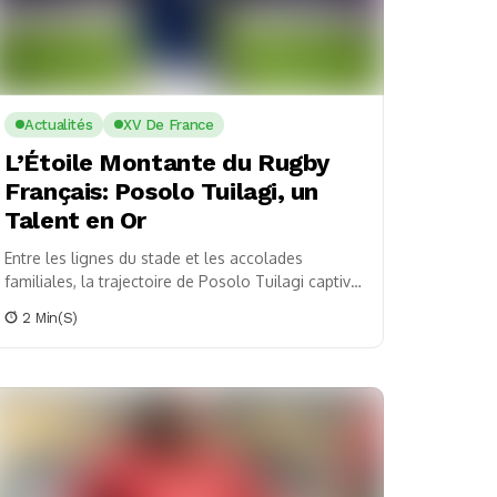
Actualités
XV De France
L’Étoile Montante du Rugby
Français: Posolo Tuilagi, un
Talent en Or
Entre les lignes du stade et les accolades
familiales, la trajectoire de Posolo Tuilagi captive
les amoureux du ballon ovale. Ce jeune prodige...
2 Min(s)