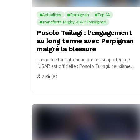
Actualités
Perpignan
Top 14
Transferts Rugby USAP Perpignan
Posolo Tuilagi : l’engagement
au long terme avec Perpignan
malgré la blessure
L’annonce tant attendue par les supporters de
l’USAP est officielle : Posolo Tuilagi, deuxième
ligne prometteur, vient de signer une
2 Min(s)
prolongation de contrat...