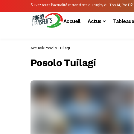
Suivez toute l'actualité et transferts du rugby du Top 14, Pro D2..
Accueil
Actus
Tableau
Accueil
Posolo Tuilagi
Posolo Tuilagi