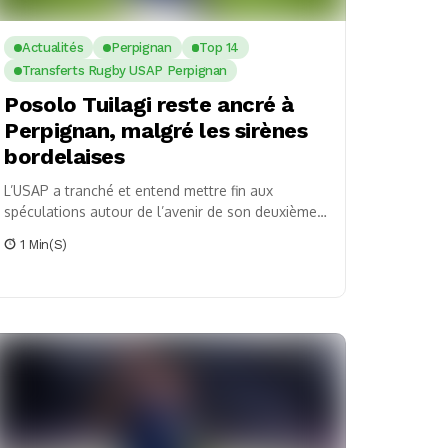
Actualités
Perpignan
Top 14
Transferts Rugby USAP Perpignan
Posolo Tuilagi reste ancré à
Perpignan, malgré les sirènes
bordelaises
L’USAP a tranché et entend mettre fin aux
spéculations autour de l’avenir de son deuxième
ligne talentueux, Posolo Tuilagi. Alors que des
1 Min(s)
échos...