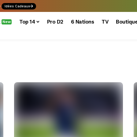
.
Idées Cadeaux
x
Top 14
Pro D2
6 Nations
TV
Boutiqu
New