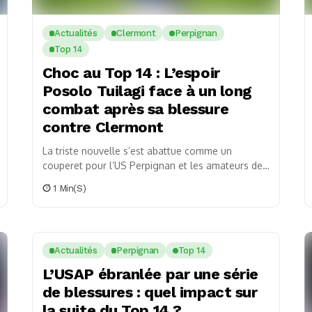
Actualités
Clermont
Perpignan
Top 14
Choc au Top 14 : L’espoir
Posolo Tuilagi face à un long
combat après sa blessure
contre Clermont
La triste nouvelle s’est abattue comme un
couperet pour l’US Perpignan et les amateurs de
rugby français. Posolo Tuilagi, le deuxième-ligne
1 Min(s)
international de...
Actualités
Perpignan
Top 14
L’USAP ébranlée par une série
de blessures : quel impact sur
la suite du Top 14 ?