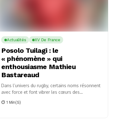
Actualités
XV De France
Posolo Tuilagi : le
« phénomène » qui
enthousiasme Mathieu
Bastareaud
Dans l’univers du rugby, certains noms résonnent
avec force et font vibrer les cœurs des
passionnés. Que diriez-vous si je vous parlais
1 Min(s)
d’une...