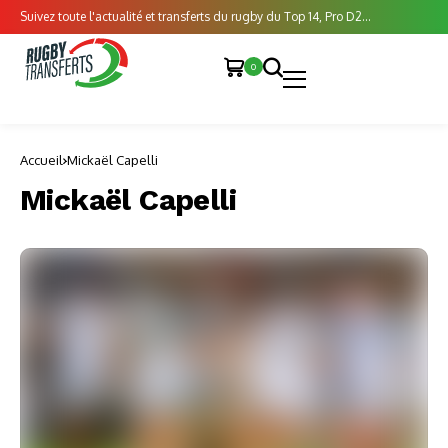
Suivez toute l'actualité et transferts du rugby du Top 14, Pro D2...
0
Accueil
Mickaël Capelli
Mickaël Capelli