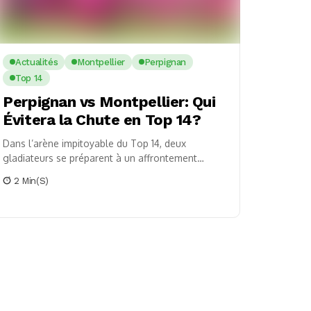
Actualités
Montpellier
Perpignan
Top 14
Perpignan vs Montpellier: Qui
Évitera la Chute en Top 14?
Dans l’arène impitoyable du Top 14, deux
gladiateurs se préparent à un affrontement
décisif. Perpignan, le guerrier blessé, accueille
2 Min(s)
Montpellier, le titan vacillant....