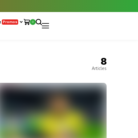
e
Promos
0
8
Articles