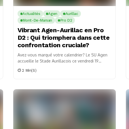
Actualités
Agen
Aurillac
Mont-De-Marsan
Pro D2
Vibrant Agen-Aurillac en Pro
D2 : Qui triomphera dans cette
confrontation cruciale?
Avez-vous marqué votre calendrier? Le SU Agen
accueille le Stade Aurillacois ce vendredi 19
janvier pour la 17e journée de Pro D2, un...
2 Min(s)