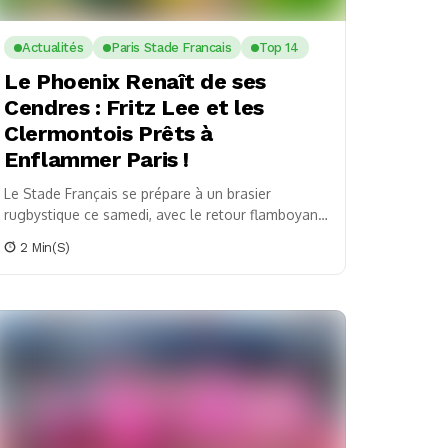
Actualités
Paris Stade Francais
Top 14
Le Phoenix Renaît de ses
Cendres : Fritz Lee et les
Clermontois Prêts à
Enflammer Paris !
Le Stade Français se prépare à un brasier
rugbystique ce samedi, avec le retour flamboyant
de Fritz Lee dans l’alignement de l’ASM
2 Min(s)
Clermont....