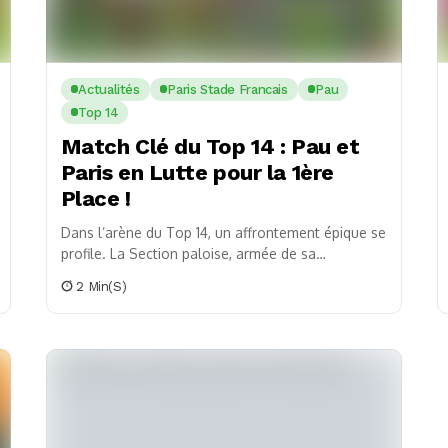
Actualités
Paris Stade Francais
Pau
Top 14
Match Clé du Top 14 : Pau et
Paris en Lutte pour la 1ère
Place !
Dans l’arène du Top 14, un affrontement épique se
profile. La Section paloise, armée de sa
redoutable forteresse du Hameau, se prépare à...
2 Min(s)