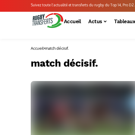
Suivez toute l'actualité et transferts du rugby du Top 14, Pro D2..
Accueil
Actus
Tableau
Accueil
match décisif.
match décisif.