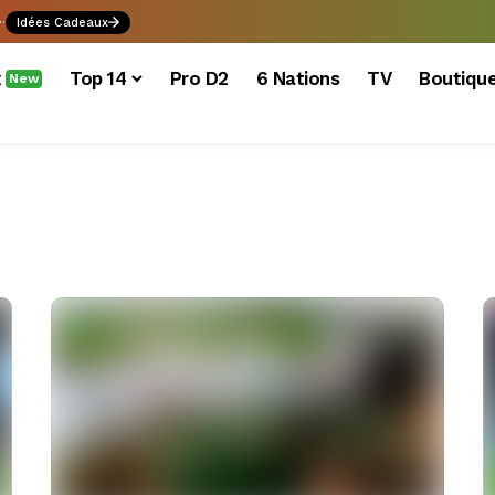
.
Idées Cadeaux
x
Top 14
Pro D2
6 Nations
TV
Boutiqu
New