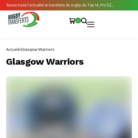
Suivez toute l'actualité et transferts du rugby du Top 14, Pro D2...
0
Accueil
Glasgow Warriors
Glasgow Warriors