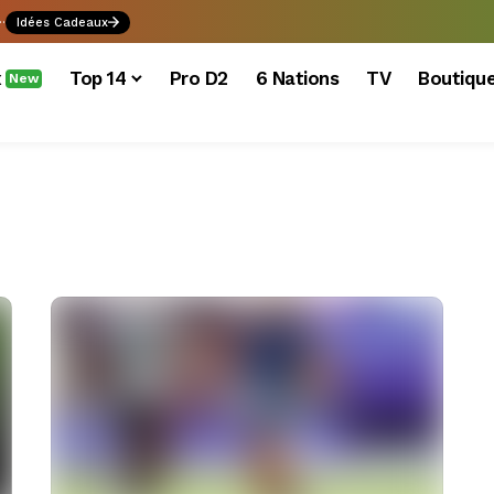
.
Idées Cadeaux
x
Top 14
Pro D2
6 Nations
TV
Boutiqu
New