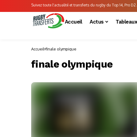
Suivez toute l'actualité et transferts du rugby du Top 14, Pro D2..
Accueil
Actus
Tableau
Accueil
finale olympique
finale olympique