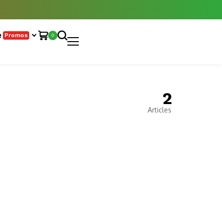
e
Promos
0
2
Articles