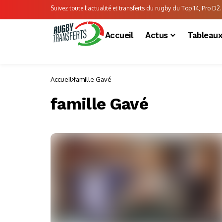
Suivez toute l'actualité et transferts du rugby du Top 14, Pro D2..
Accueil
Actus
Tableau
Accueil
famille Gavé
famille Gavé