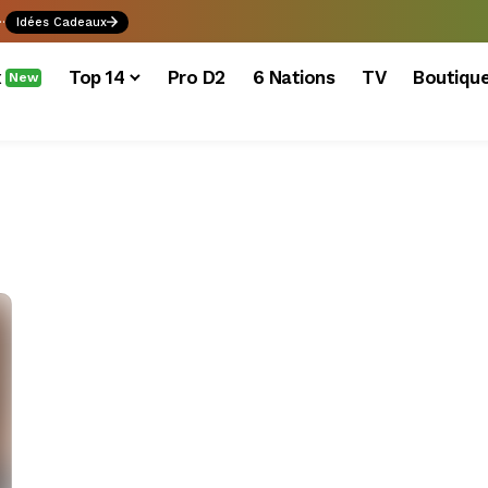
.
Idées Cadeaux
x
Top 14
Pro D2
6 Nations
TV
Boutiqu
New