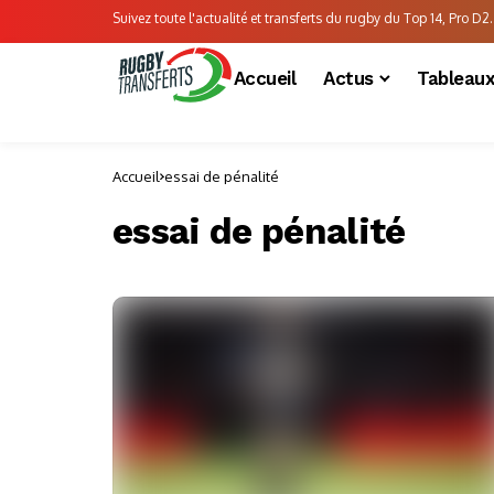
Suivez toute l'actualité et transferts du rugby du Top 14, Pro D2..
Accueil
Actus
Tableau
Accueil
essai de pénalité
essai de pénalité