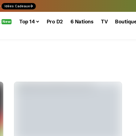
.
Idées Cadeaux
x
Top 14
Pro D2
6 Nations
TV
Boutiqu
New