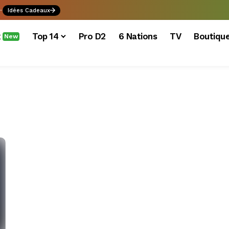
.
Idées Cadeaux
x
Top 14
Pro D2
6 Nations
TV
Boutiqu
New