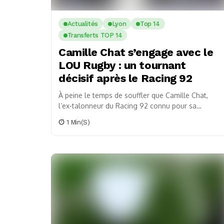
Actualités
Lyon
Top 14
Transferts TOP 14
Camille Chat s’engage avec le
LOU Rugby : un tournant
décisif après le Racing 92
À peine le temps de souffler que Camille Chat,
l’ex-talonneur du Racing 92 connu pour sa
puissance, fait déjà parler de lui dans...
1 Min(s)