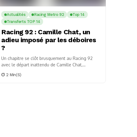
Actualités
Racing Metro 92
Top 14
Transferts TOP 14
Racing 92 : Camille Chat, un
adieu imposé par les déboires
?
Un chapitre se clôt brusquement au Racing 92
avec le départ inattendu de Camille Chat,
talonneur de renommée et figure emblématique
2 Min(s)
du club....