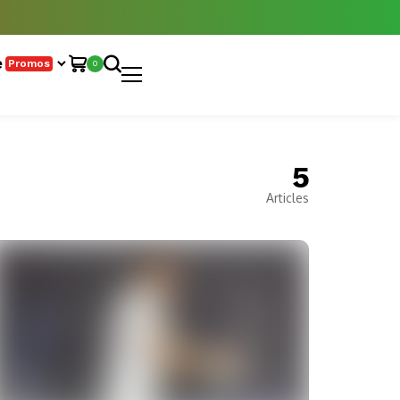
e
Promos
0
5
Articles