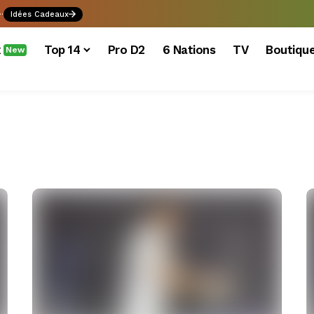
.
Idées Cadeaux
x
Top 14
Pro D2
6 Nations
TV
Boutiqu
New