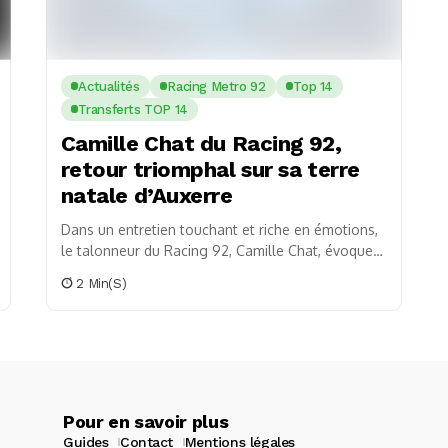
Actualités
Racing Metro 92
Top 14
Transferts TOP 14
Camille Chat du Racing 92,
retour triomphal sur sa terre
natale d’Auxerre
Dans un entretien touchant et riche en émotions,
le talonneur du Racing 92, Camille Chat, évoque
avec passion le match délocalisé du Top...
2 Min(s)
Pour en savoir plus
Guides
Contact
Mentions légales