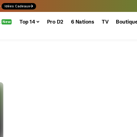
.
Idées Cadeaux
x
Top 14
Pro D2
6 Nations
TV
Boutiqu
New