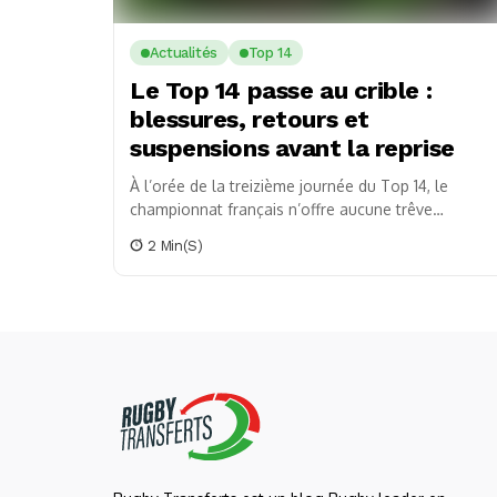
Actualités
Top 14
Le Top 14 passe au crible :
blessures, retours et
suspensions avant la reprise
À l’orée de la treizième journée du Top 14, le
championnat français n’offre aucune trêve
hivernale pour ses gladiateurs du ballon ovale.
2 Min(s)
Des...