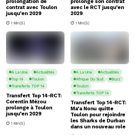
prolongation de
prolonge son contrat
contrat avec Toulon
avec le RCT jusqu’en
jusqu’en 2029
2029
1 Min(s)
1 Min(s)
A La Une
Actualités
A La Une
Actualités
Top 14
Toulon
Afrique Du Sud
Buzz
Transferts TOP 14
Toulon
Transferts TOP 14
Transfert Top 14-RCT:
Corentin Mézou
Transfert Top 14-RCT:
prolonge à Toulon
Ma’a Nonu quitte
jusqu’en 2029
Toulon pour rejoindre
les Sharks de Durban
1 Min(s)
dans un nouveau role