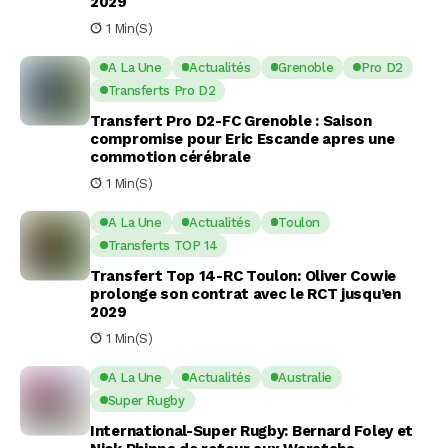
2029
1 Min(s)
A La Une
Actualités
Grenoble
Pro D2
Transferts Pro D2
Transfert Pro D2-FC Grenoble : Saison
compromise pour Eric Escande apres une
commotion cérébrale
1 Min(s)
A La Une
Actualités
Toulon
Transferts TOP 14
Transfert Top 14-RC Toulon: Oliver Cowie
prolonge son contrat avec le RCT jusqu’en
2029
1 Min(s)
A La Une
Actualités
Australie
Super Rugby
International-Super Rugby: Bernard Foley et