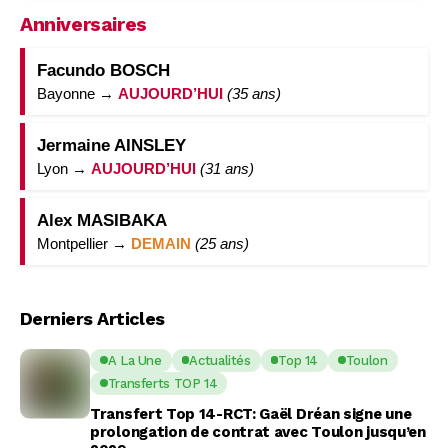
Anniversaires
Facundo BOSCH
Bayonne →
AUJOURD’HUI
(35 ans)
Jermaine AINSLEY
Lyon →
AUJOURD’HUI
(31 ans)
Alex MASIBAKA
Montpellier →
DEMAIN
(25 ans)
Derniers Articles
A La Une
Actualités
Top 14
Toulon
Transferts TOP 14
Transfert Top 14-RCT: Gaël Dréan signe une
prolongation de contrat avec Toulon jusqu’en