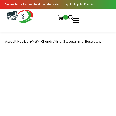
Suivez toute l'actualité et transferts du rugby du Top 14, Pro D2...
0
Accueil
Nutrition
MSM, Chondroïtine, Glucosamine, Boswellia,
Collagène Type II Nutripure – Complément
alimentaire