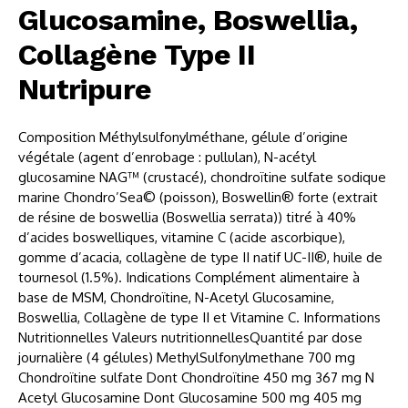
Glucosamine, Boswellia,
Collagène Type II
Nutripure
Composition Méthylsulfonylméthane, gélule d’origine
végétale (agent d’enrobage : pullulan), N-acétyl
glucosamine NAG™ (crustacé), chondroïtine sulfate sodique
marine Chondro’Sea© (poisson), Boswellin® forte (extrait
de résine de boswellia (Boswellia serrata)) titré à 40%
d’acides boswelliques, vitamine C (acide ascorbique),
gomme d’acacia, collagène de type II natif UC-II®, huile de
tournesol (1.5%). Indications Complément alimentaire à
base de MSM, Chondroïtine, N-Acetyl Glucosamine,
Boswellia, Collagène de type II et Vitamine C. Informations
Nutritionnelles Valeurs nutritionnellesQuantité par dose
journalière (4 gélules) MethylSulfonylmethane 700 mg
Chondroïtine sulfate Dont Chondroïtine 450 mg 367 mg N
Acetyl Glucosamine Dont Glucosamine 500 mg 405 mg