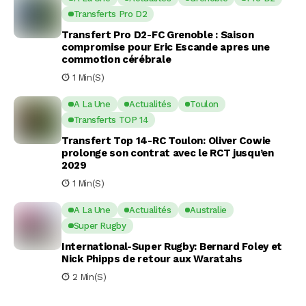
Transferts Pro D2
Transfert Pro D2-FC Grenoble : Saison
compromise pour Eric Escande apres une
commotion cérébrale
1 Min(s)
A La Une
Actualités
Toulon
Transferts TOP 14
Transfert Top 14-RC Toulon: Oliver Cowie
prolonge son contrat avec le RCT jusqu’en
2029
1 Min(s)
A La Une
Actualités
Australie
Super Rugby
International-Super Rugby: Bernard Foley et
Nick Phipps de retour aux Waratahs
2 Min(s)