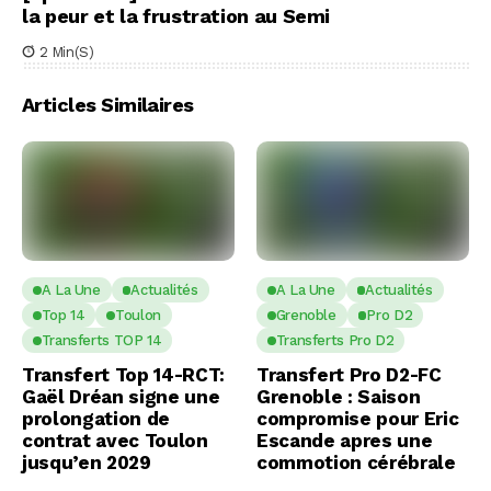
la peur et la frustration au Semi
2 Min(s)
Articles Similaires
A La Une
Actualités
A La Une
Actualités
Top 14
Toulon
Grenoble
Pro D2
Transferts TOP 14
Transferts Pro D2
Transfert Top 14-RCT:
Transfert Pro D2-FC
Gaël Dréan signe une
Grenoble : Saison
prolongation de
compromise pour Eric
contrat avec Toulon
Escande apres une
jusqu’en 2029
commotion cérébrale