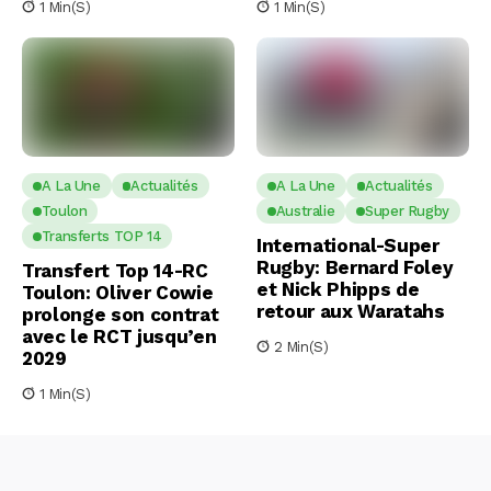
1 Min(s)
1 Min(s)
A La Une
Actualités
A La Une
Actualités
Toulon
Australie
Super Rugby
Transferts TOP 14
International-Super
Rugby: Bernard Foley
Transfert Top 14-RC
et Nick Phipps de
Toulon: Oliver Cowie
retour aux Waratahs
prolonge son contrat
avec le RCT jusqu’en
2 Min(s)
2029
1 Min(s)