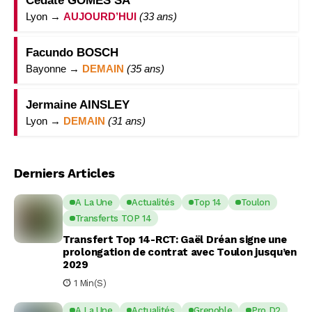
Cedate GOMES SA
Lyon →
AUJOURD’HUI
(33 ans)
Facundo BOSCH
Bayonne →
DEMAIN
(35 ans)
Jermaine AINSLEY
Lyon →
DEMAIN
(31 ans)
Derniers Articles
A La Une
Actualités
Top 14
Toulon
Transferts TOP 14
Transfert Top 14-RCT: Gaël Dréan signe une
prolongation de contrat avec Toulon jusqu’en
2029
1 Min(s)
A La Une
Actualités
Grenoble
Pro D2