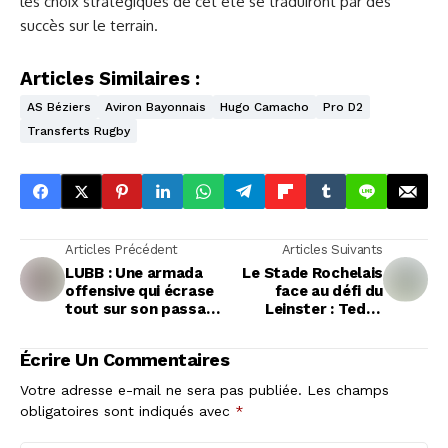
les choix stratégiques de cet été se traduiront par des
succès sur le terrain.
Articles Similaires :
AS Béziers
Aviron Bayonnais
Hugo Camacho
Pro D2
Transferts Rugby
Articles Précédent
Articles Suivants
LUBB : Une armada
Le Stade Rochelais
offensive qui écrase
face au défi du
tout sur son passage
Leinster : Teddy
en Champions Cup
Thomas de retour
pour le quart de
Écrire Un Commentaires
finale
Votre adresse e-mail ne sera pas publiée.
Les champs
obligatoires sont indiqués avec
*