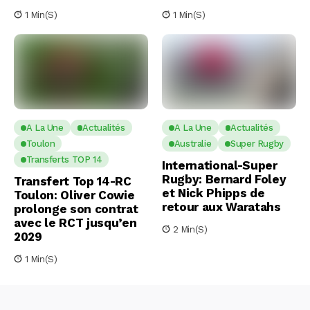
1 Min(s)
1 Min(s)
A La Une
Actualités
A La Une
Actualités
Toulon
Australie
Super Rugby
Transferts TOP 14
International-Super
Rugby: Bernard Foley
Transfert Top 14-RC
et Nick Phipps de
Toulon: Oliver Cowie
retour aux Waratahs
prolonge son contrat
avec le RCT jusqu’en
2 Min(s)
2029
1 Min(s)