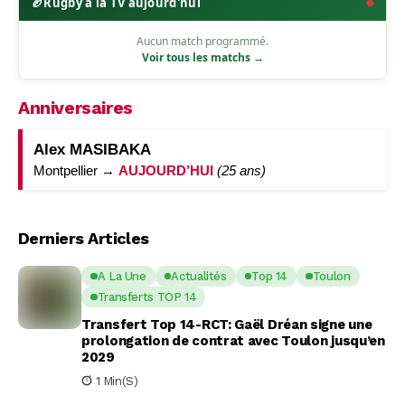
🏉
Rugby à la TV aujourd'hui
Aucun match programmé.
Voir tous les matchs →
Anniversaires
Alex MASIBAKA
Montpellier →
AUJOURD’HUI
(25 ans)
Derniers Articles
A La Une
Actualités
Top 14
Toulon
Transferts TOP 14
Transfert Top 14-RCT: Gaël Dréan signe une
prolongation de contrat avec Toulon jusqu’en
2029
1 Min(s)