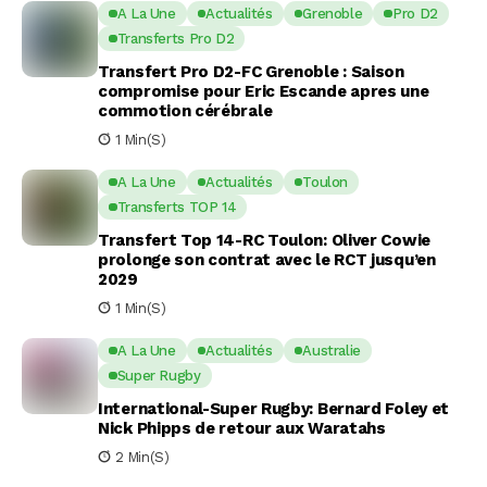
A La Une
Actualités
Grenoble
Pro D2
Transferts Pro D2
Transfert Pro D2-FC Grenoble : Saison
compromise pour Eric Escande apres une
commotion cérébrale
1 Min(s)
A La Une
Actualités
Toulon
Transferts TOP 14
Transfert Top 14-RC Toulon: Oliver Cowie
prolonge son contrat avec le RCT jusqu’en
2029
1 Min(s)
A La Une
Actualités
Australie
Super Rugby
International-Super Rugby: Bernard Foley et
Nick Phipps de retour aux Waratahs
2 Min(s)