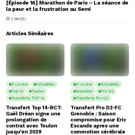
[Épisode 16] Marathon de Paris – La séance de
la peur et la frustration au Semi
2 Min(s)
Articles Similaires
A La Une
Actualités
A La Une
Actualités
Top 14
Toulon
Grenoble
Pro D2
Transferts TOP 14
Transferts Pro D2
Transfert Top 14-RCT:
Transfert Pro D2-FC
Gaël Dréan signe une
Grenoble : Saison
prolongation de
compromise pour Eric
contrat avec Toulon
Escande apres une
jusqu’en 2029
commotion cérébrale