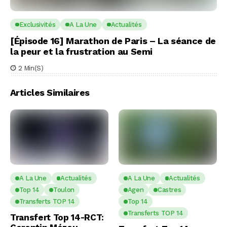
Exclusivités
A La Une
Actualités
[Épisode 16] Marathon de Paris – La séance de
la peur et la frustration au Semi
2 Min(s)
Articles Similaires
A La Une
Actualités
A La Une
Actualités
Top 14
Toulon
Agen
Castres
Transferts TOP 14
Top 14
Transferts TOP 14
Transfert Top 14-RCT: