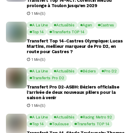
Transfert Top 14-RCT: Corentin Mézou
prolonge à Toulon jusqu’en 2029
1 Min(s)
A La Une
Actualités
Agen
Castres
Top 14
Transferts TOP 14
Transfert Top 14-Castres Olympique: Lucas
Martins, meilleur marqueur de Pro D2, en
route pour Castres ?
1 Min(s)
A La Une
Actualités
Béziers
Pro D2
Transferts Pro D2
Transfert Pro D2-ASBH: Béziers officialise
l’arrivée de deux nouveaux piliers pour la
saison à venir
1 Min(s)
A La Une
Actualités
Racing Metro 92
Top 14
Toulouse
Transferts TOP 14