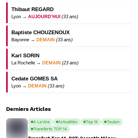
Thibaut REGARD
Lyon →
AUJOURD’HUI
(33 ans)
Baptiste CHOUZENOUX
Bayonne →
DEMAIN
(33 ans)
Karl SORIN
La Rochelle →
DEMAIN
(23 ans)
Cedate GOMES SA
Lyon →
DEMAIN
(33 ans)
Derniers Articles
A La Une
Actualités
Top 14
Toulon
Transferts TOP 14