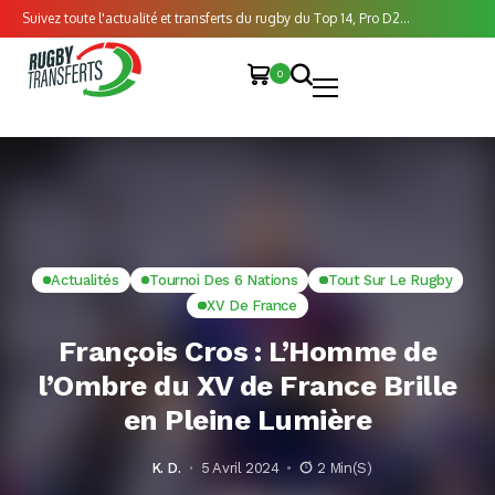
Suivez toute l'actualité et transferts du rugby du Top 14, Pro D2...
0
Actualités
Tournoi Des 6 Nations
Tout Sur Le Rugby
XV De France
François Cros : L’Homme de
l’Ombre du XV de France Brille
en Pleine Lumière
K. D.
5 Avril 2024
2 Min(s)