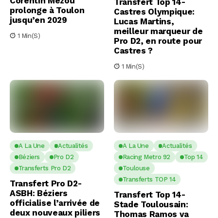
Corentin Mézou
Transfert Top 14-
prolonge à Toulon
Castres Olympique:
jusqu’en 2029
Lucas Martins,
meilleur marqueur de
1 Min(s)
Pro D2, en route pour
Castres ?
1 Min(s)
A La Une
Actualités
A La Une
Actualités
Béziers
Pro D2
Racing Metro 92
Top 14
Transferts Pro D2
Toulouse
Transferts TOP 14
Transfert Pro D2-
ASBH: Béziers
Transfert Top 14-
officialise l’arrivée de
Stade Toulousain:
deux nouveaux piliers
Thomas Ramos va