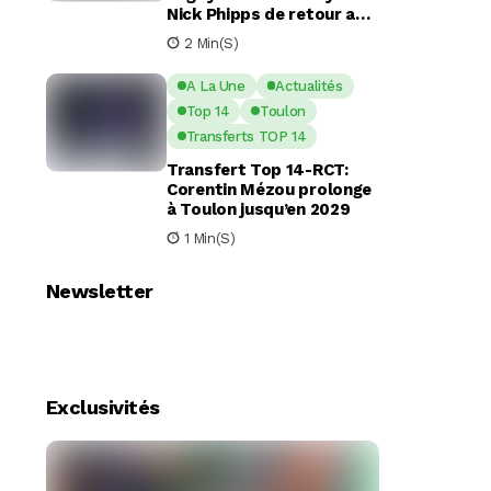
Nick Phipps de retour aux
Waratahs
2 Min(s)
A La Une
Actualités
Top 14
Toulon
Transferts TOP 14
Transfert Top 14-RCT:
Corentin Mézou prolonge
à Toulon jusqu’en 2029
1 Min(s)
Newsletter
Exclusivités