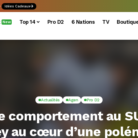
.
Idées Cadeaux
x
Top 14
Pro D2
6 Nations
TV
Boutiqu
New
Actualités
Agen
Pro D2
de comportement au SU
ey au cœur d’une pol