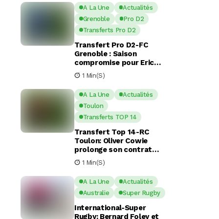
A La Une
Actualités
Grenoble
Pro D2
Transferts Pro D2
Transfert Pro D2-FC
Grenoble : Saison
compromise pour Eric
Escande apres une
1 Min(s)
commotion cérébrale
A La Une
Actualités
Toulon
Transferts TOP 14
Transfert Top 14-RC
Toulon: Oliver Cowie
prolonge son contrat
avec le RCT jusqu’en 2029
1 Min(s)
A La Une
Actualités
Australie
Super Rugby
International-Super
Rugby: Bernard Foley et