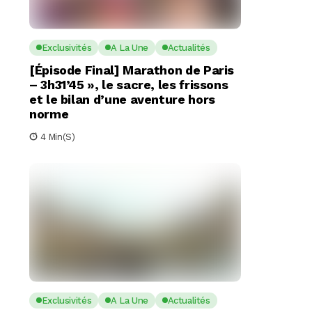
Exclusivités
A La Une
Actualités
[Épisode Final] Marathon de Paris
– 3h31’45 », le sacre, les frissons
et le bilan d’une aventure hors
norme
4 Min(s)
Exclusivités
A La Une
Actualités