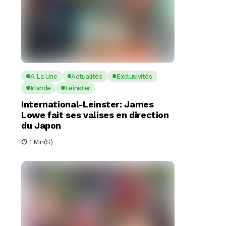
A La Une
Actualités
Exclusivités
Irlande
Leinster
International-Leinster: James
Lowe fait ses valises en direction
du Japon
1 Min(s)