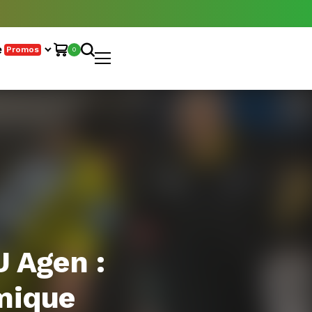
e
Promos
0
 Agen :
émique