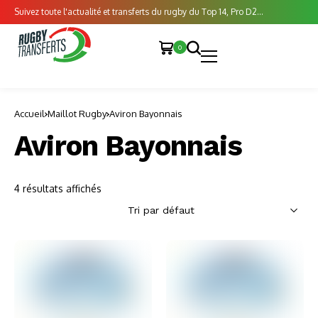
Suivez toute l'actualité et transferts du rugby du Top 14, Pro D2...
0
Accueil
Maillot Rugby
Aviron Bayonnais
Aviron Bayonnais
4 résultats affichés