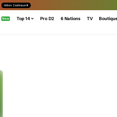
.
Idées Cadeaux
x
Top 14
Pro D2
6 Nations
TV
Boutiqu
New