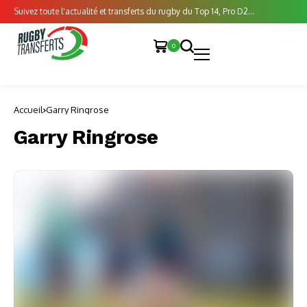
Suivez toute l'actualité et transferts du rugby du Top 14, Pro D2...
0
Accueil
Garry Ringrose
Garry Ringrose