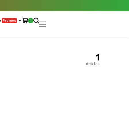
e
Promos
0
1
Articles