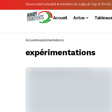
Suivez toute l'actualité et transferts du rugby du Top 14, Pro D2..
Accueil
Actus
Tableau
Accueil
expérimentations
expérimentations