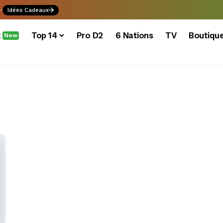
.
Idées Cadeaux
x
Top 14
Pro D2
6 Nations
TV
Boutiqu
New