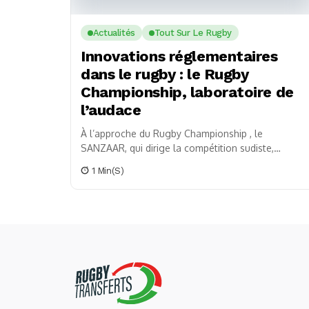
Actualités
Tout Sur Le Rugby
Innovations réglementaires
dans le rugby : le Rugby
Championship, laboratoire de
l’audace
À l’approche du Rugby Championship , le
SANZAAR, qui dirige la compétition sudiste,
s’apprête à lancer des expérimentations
1 Min(s)
réglementaires qui pourraient bien changer la
face du rugby...