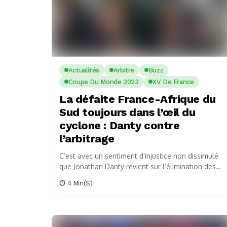
Actualités
Arbitre
Buzz
Coupe Du Monde 2023
XV De France
La défaite France-Afrique du
Sud toujours dans l’œil du
cyclone : Danty contre
l’arbitrage
C’est avec un sentiment d’injustice non dissimulé
que Jonathan Danty revient sur l’élimination des
Bleus en quarts de finale de la Coupe du...
4 Min(s)