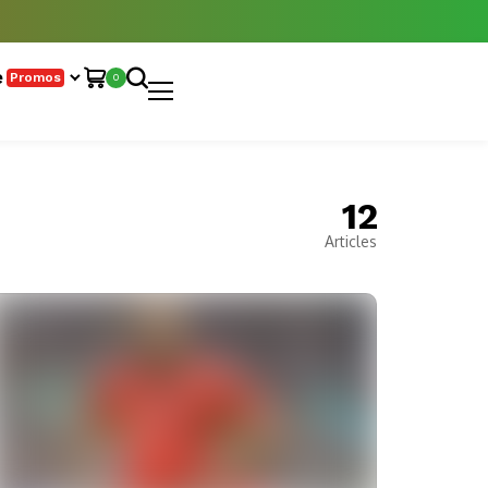
e
Promos
0
12
Articles