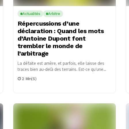
Actualités
Arbitre
Répercussions d’une
déclaration : Quand les mots
d’Antoine Dupont font
trembler le monde de
l’arbitrage
La défaite est amère, et parfois, elle laisse des
traces bien au-delà des terrains. Est-ce qu’une
simple déclaration peut déclencher un séisme
2 Min(s)
dans...