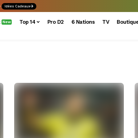
.
Idées Cadeaux
x
Top 14
Pro D2
6 Nations
TV
Boutiqu
New