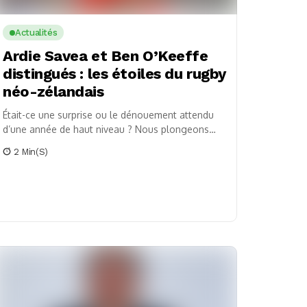
Actualités
Ardie Savea et Ben O’Keeffe
distingués : les étoiles du rugby
néo-zélandais
Était-ce une surprise ou le dénouement attendu
d’une année de haut niveau ? Nous plongeons
dans l’univers très compétitif du rugby néo-
2 Min(s)
zélandais où...