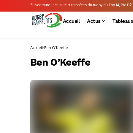
Suivez toute l'actualité et transferts du rugby du Top 14, Pro D2..
Accueil
Actus
Tableau
Accueil
Ben O’Keeffe
Ben O’Keeffe